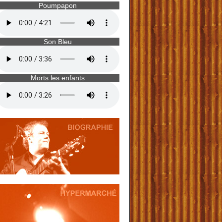
Poumpapon
Son Bleu
Morts les enfants