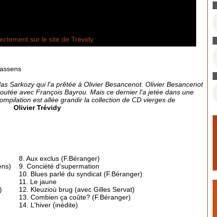
ectement sur le site de Trévidy
rassens
olas Sarkozy qui l'a prêtée à Olivier Besancenot. Olivier Besancenot
coutée avec François Bayrou. Mais ce dernier l'a jetée dans une
ompilation est allée grandir la collection de CD vierges de
Olivier Trévidy
8. Aux exclus (F.Béranger)
ens)
9. Conciété d'supermation
10. Blues parlé du syndicat (F.Béranger)
11. Le jaune
)
12. Kleuzioù brug (avec Gilles Servat)
13. Combien ça coûte? (F.Béranger)
14. L'hiver (inédite)