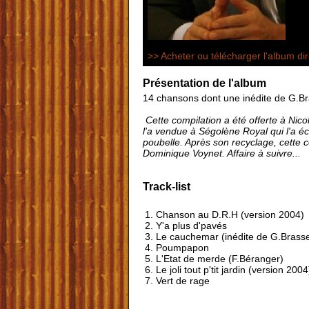
>> Acheter ou télécharger l'album dir
Présentation de l'album
14 chansons dont une inédite de G.B
Cette compilation a été offerte à Nic
l'a vendue à Ségolène Royal qui l'a é
poubelle. Après son recyclage, cette c
Dominique Voynet. Affaire à suivre...
Track-list
1. Chanson au D.R.H (version 2004)
2. Y'a plus d'pavés
3. Le cauchemar (inédite de G.Brass
4. Poumpapon
5. L'Etat de merde (F.Béranger)
6. Le joli tout p'tit jardin (version 2004
7. Vert de rage